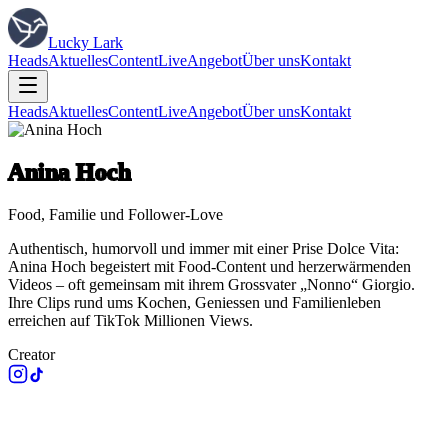
Lucky Lark
Heads
Aktuelles
Content
Live
Angebot
Über uns
Kontakt
Heads
Aktuelles
Content
Live
Angebot
Über uns
Kontakt
Anina Hoch
Food, Familie und Follower-Love
Authentisch, humorvoll und immer mit einer Prise Dolce Vita:
Anina Hoch begeistert mit Food-Content und herzerwärmenden
Videos – oft gemeinsam mit ihrem Grossvater „Nonno“ Giorgio.
Ihre Clips rund ums Kochen, Geniessen und Familienleben
erreichen auf TikTok Millionen Views.
Creator