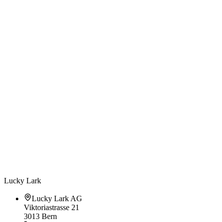
Dein Name
*
Firma / Brand / Event
Deine E-Mail-Adresse
*
Deine Telefonnummer
Deine Nachricht
*
Lucky Lark
* = Pflichtfeld
Absenden
Lucky Lark AG
Viktoriastrasse 21
3013 Bern